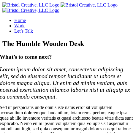
Skip
to
content
Home
Work
Let’s Talk
The Humble Wooden Desk
What’s to come next?
Lorem ipsum dolor sit amet, consectetur adipiscing
elit, sed do eiusmod tempor incididunt ut labore et
dolore magna aliqua. Ut enim ad minim veniam, quis
nostrud exercitation ullamco laboris nisi ut aliquip ex
ea commodo consequat.
Sed ut perspiciatis unde omnis iste natus error sit voluptatem
accusantium doloremque laudantium, totam rem aperiam, eaque ipsa
quae ab illo inventore veritatis et quasi architecto beatae vitae dicta sunt
explicabo. Nemo enim ipsam voluptatem quia voluptas sit aspernatur
aut odit aut fugit, sed quia consequuntur magni dolores eos qui ratione