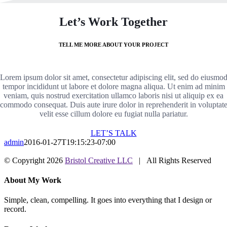
Let’s Work Together
TELL ME MORE ABOUT YOUR PROJECT
Lorem ipsum dolor sit amet, consectetur adipiscing elit, sed do eiusmo
tempor incididunt ut labore et dolore magna aliqua. Ut enim ad minim
veniam, quis nostrud exercitation ullamco laboris nisi ut aliquip ex ea
commodo consequat. Duis aute irure dolor in reprehenderit in voluptat
velit esse cillum dolore eu fugiat nulla pariatur.
LET’S TALK
admin
2016-01-27T19:15:23-07:00
© Copyright
2026
Bristol Creative LLC
| All Rights Reserved
Facebook
Instagram
Bluesky
LinkedIn
SoundCloud
YouTube
Email
Close
About My Work
Sliding
Bar
Simple, clean, compelling. It goes into everything that I design or
Area
record.