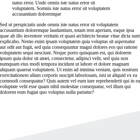
natus error. Unde omnis iste natus error sit
voluptatem. Somnis iste natus error sit voluptatem
accusantium doloremque
Sed ut perspiciatis unde omnis iste natus error sit voluptatem
accusantium doloremque laudantium, totam rem aperiam, eaque ipsa
quae ab illo inventore veritatis et quasi architecto beatae vitae dicta sunt
explicabo. Nemo enim ipsam voluptatem quia voluptas sit aspernatur
aut odit aut fugit, sed quia consequuntur magni dolores eos qui ratione
voluptatem sequi nesciunt. Neque porro quisquam est, qui dolorem
ipsum quia dolor sit amet, consectetur, adipisci velit, sed quia non
numquam eius modi tempora incidunt ut labore et dolore magnam
aliquam quaerat voluptatem. Ut enim ad minima veniam, quis nostrum
exercitationem ullam corporis suscipit laboriosam, nisi ut aliquid ex ea
commodi consequatur? Quis autem vel eum iure reprehenderit qui in e
voluptate velit esse quam nihil molestiae consequatur, vel illum qui
dolorem eum fugiat quo voluptas nulla pariatur?